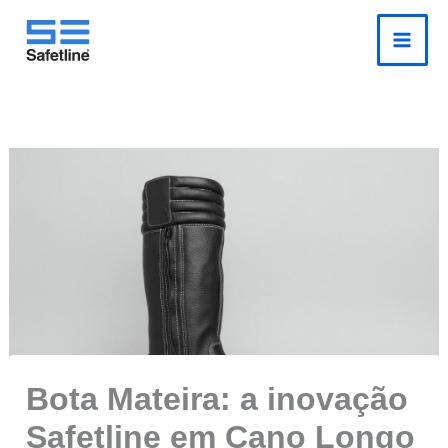
o
Pesquisar
Ir
conteúdo
para
o
conteúdo
Bota Mateira: a inovação
Safetline em Cano Longo