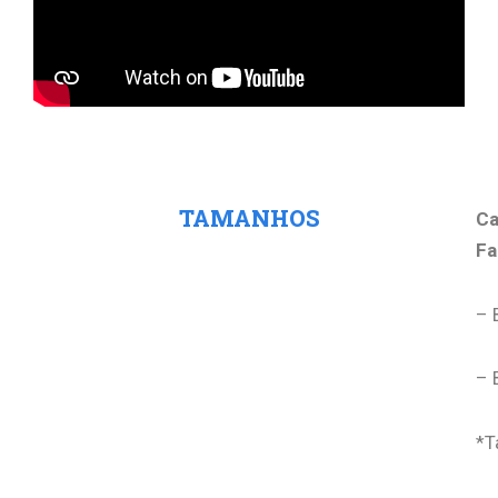
Tamanho
TAMANHOS
Ca
Fa
– 
– 
*T