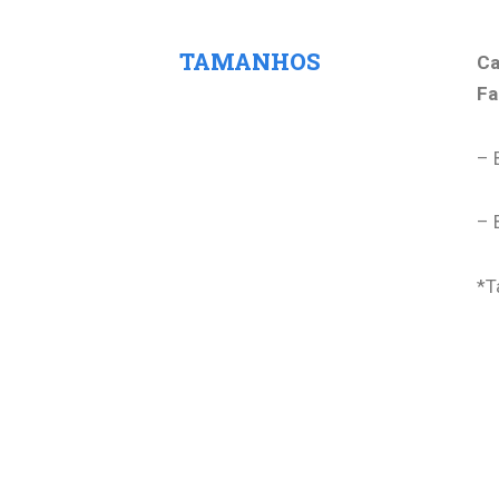
TAMANHOS
Ca
Fa
– 
– 
*T