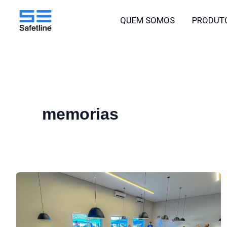
o
Ir
conteúdo
QUEM SOMOS
PRODUT
para
o
conteúdo
memorias