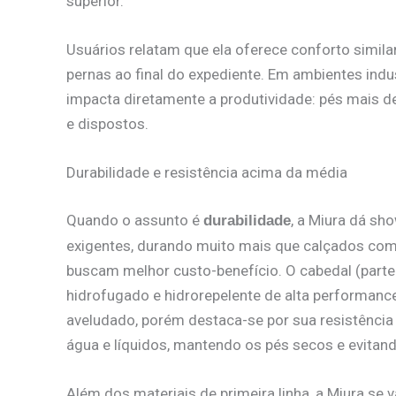
superior.
Usuários relatam que ela oferece conforto simila
pernas ao final do expediente. Em ambientes indus
impacta diretamente a produtividade: pés mais 
e dispostos.
Durabilidade e resistência acima da média
Quando o assunto é
, a Miura dá sh
durabilidade
exigentes, durando muito mais que calçados comu
buscam melhor custo-benefício. O cabedal (part
hidrofugado e hidrorepelente de alta performanc
aveludado, porém destaca-se por sua resistência a
água e líquidos, mantendo os pés secos e evitan
Além dos materiais de primeira linha, a Miura se