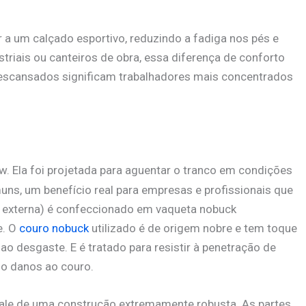
r a um calçado esportivo, reduzindo a fadiga nos pés e
triais ou canteiros de obra, essa diferença de conforto
descansados significam trabalhadores mais concentrados
ow. Ela foi projetada para aguentar o tranco em condições
ns, um benefício real para empresas e profissionais que
e externa) é confeccionado em vaqueta nobuck
e. O
couro nobuck
utilizado é de origem nobre e tem toque
o desgaste. E é tratado para resistir à penetração de
do danos ao couro.
 vale de uma construção extremamente robusta. As partes