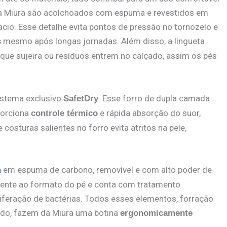
a da Miura são acolchoados com espuma e revestidos em
io. Esse detalhe evita pontos de pressão no tornozelo e
mesmo após longas jornadas. Além disso, a lingueta
s
 que sujeira ou resíduos entrem no calçado, assim os pés
istema exclusivo
. Esse forro de dupla camada
SafetDry
porciona
e rápida absorção do suor,
controle térmico
osturas salientes no forro evita atritos na pele,
em espuma de carbono, removível e com alto poder de
m
ente ao formato do pé e conta com tratamento
liferação de bactérias. Todos esses elementos, forração
rado, fazem da Miura uma botina
ergonomicamente