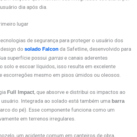
suário dia após dia.
imeiro lugar
 tecnologias de segurança para proteger o usuário dos
o design do
da Safetline, desenvolvido para
solado Falcon
Sua superfície possui
garras
e canais aderentes
 solo e escoar líquidos, isso resulta em excelente
 de escorregões mesmo em pisos úmidos ou oleosos.
gia
, que absorve e distribui os impactos ao
Full Impact
do usuário. Integrada ao solado está também uma
barra
l (arco do pé). Esse componente funciona como um
ivamente em terrenos irregulares.
ornozelo, um acidente comum em canteiros de obra,