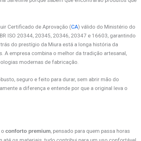
na Safetline porque sabem que encontrarão produtos que
uir Certificado de Aprovação (
CA
) válido do Ministério do
NBR ISO 20344, 20345, 20346, 20347 e 16603, garantindo
rás do prestígio da Miura está a longa história da
s. A empresa combina o melhor da tradição artesanal,
nologias modernas de fabricação.
busto, seguro e feito para durar, sem abrir mão do
ente a diferença e entende por que a original leva o
é o
, pensado para quem passa horas
conforto premium
até os materiais, tudo contribui para um uso confortável