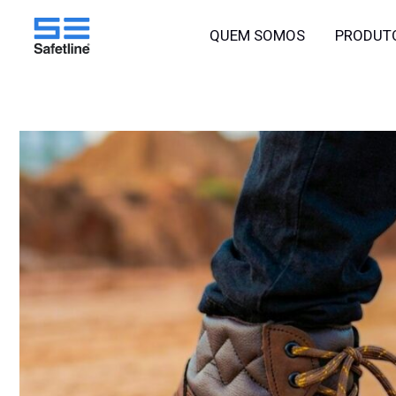
o
Ir
conteúdo
QUEM SOMOS
PRODUT
para
o
conteúdo