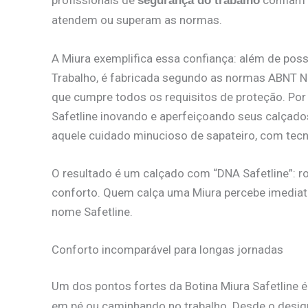
profissionais de
confiam 
segurança do trabalho
atendem ou superam as normas.
A Miura exemplifica essa confiança: além de poss
Trabalho, é fabricada segundo as normas ABNT 
que cumpre todos os requisitos de proteção. Por t
Safetline inovando e aperfeiçoando seus calçado
aquele cuidado minucioso de sapateiro, com tec
O resultado é um calçado com “DNA Safetline”: ro
conforto. Quem calça uma Miura percebe imediatam
nome Safetline.
Conforto incomparável para longas jornadas
Um dos pontos fortes da Botina Miura Safetline 
em pé ou caminhando no trabalho. Desde o design 