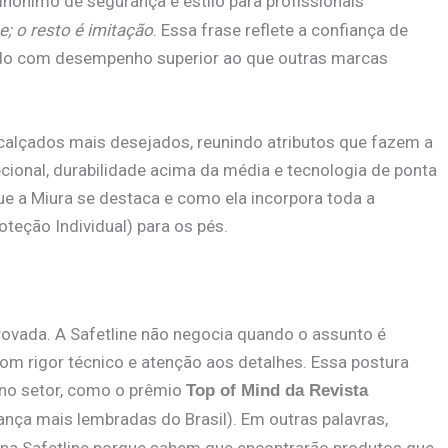
sinônimo de segurança e estilo para profissionais
e; o resto é imitação
. Essa frase reflete a confiança de
çado com desempenho superior ao que outras marcas
alçados mais desejados, reunindo atributos que fazem a
pcional, durabilidade acima da média e tecnologia de ponta
e a Miura se destaca e como ela incorpora toda a
teção Individual) para os pés.
rovada. A Safetline não negocia quando o assunto é
om rigor técnico e atenção aos detalhes. Essa postura
no setor, como o prêmio
Top of Mind da Revista
nça mais lembradas do Brasil). Em outras palavras,